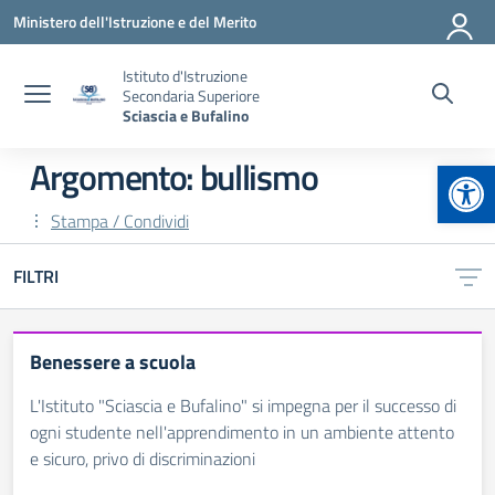
Vai ai contenuti
Vai al menu di navigazione
Vai al footer
Ministero dell'Istruzione e del Merito
Istituto d'Istruzione
Secondaria Superiore
Sciascia e Bufalino
Apr
Argomento: bullismo
Stampa / Condividi
FILTRI
Benessere a scuola
L'Istituto "Sciascia e Bufalino" si impegna per il successo di
ogni studente nell'apprendimento in un ambiente attento
e sicuro, privo di discriminazioni