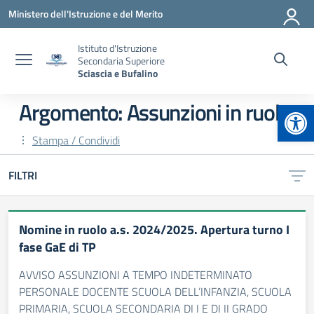
Vai ai contenuti
Vai al menu di navigazione
Vai al footer
Ministero dell'Istruzione e del Merito
Istituto d'Istruzione
Secondaria Superiore
Sciascia e Bufalino
Apr
Argomento: Assunzioni in ruolo
Stampa / Condividi
FILTRI
Nomine in ruolo a.s. 2024/2025. Apertura turno I
fase GaE di TP
AVVISO ASSUNZIONI A TEMPO INDETERMINATO
PERSONALE DOCENTE SCUOLA DELL’INFANZIA, SCUOLA
PRIMARIA, SCUOLA SECONDARIA DI I E DI II GRADO