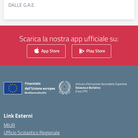
DALLE G.A.E.
Scarica la nostra app ufficiale su:
App Store
Play Store
Istituto d'Istruzione Secondaria Superiore
Sciascia e Bufalino
Erice (TP)
— Visita la pagina iniziale della scuola
Link Esterni
MIUR
Ufficio Scolastico Regionale