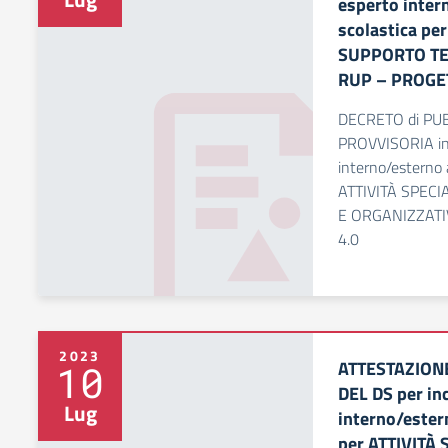
esperto intern
scolastica pe
SUPPORTO TE
RUP – PROGET
DECRETO di P
PROVVISORIA inca
interno/esterno a
ATTIVITÀ SPEC
E ORGANIZZATI
4.0
2023
ATTESTAZION
10
DEL DS per inc
Lug
interno/estern
per ATTIVITÀ