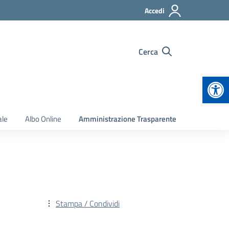
Accedi
Cerca
Apr
ale
Albo Online
Amministrazione Trasparente
Stampa / Condividi