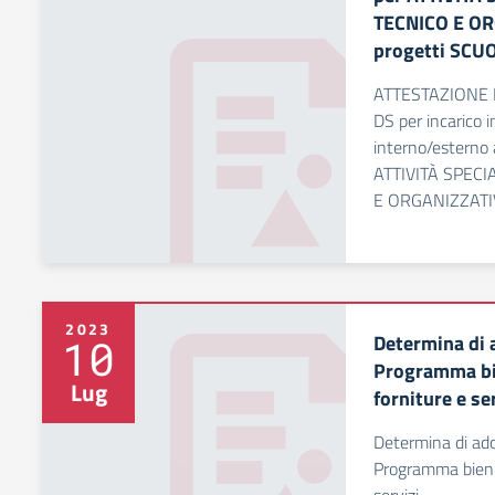
TECNICO E OR
progetti SCU
ATTESTAZIONE 
DS per incarico i
interno/esterno a
ATTIVITÀ SPEC
E ORGANIZZATIV
2023
Determina di 
10
Programma bie
Lug
forniture e se
Determina di ad
Programma bienna