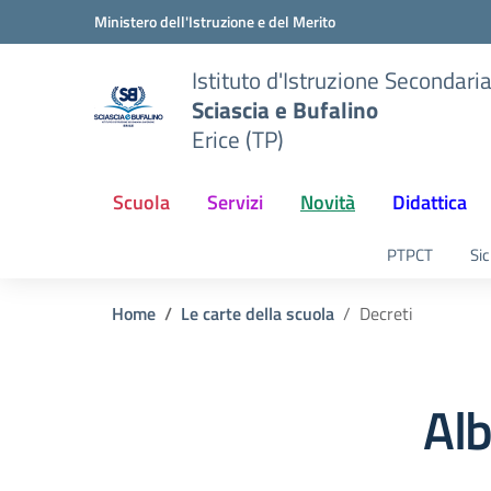
Vai ai contenuti
Vai al menu di navigazione
Vai al footer
Ministero dell'Istruzione e del Merito
Istituto d'Istruzione Secondari
Sciascia e Bufalino
Erice (TP)
Scuola
Servizi
Novità
Didattica
PTPCT
Sic
Home
Le carte della scuola
Decreti
Alb