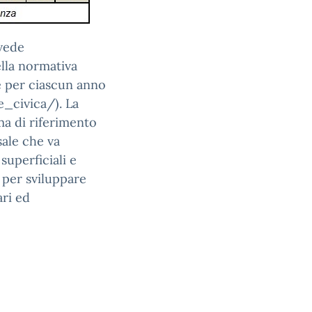
evede
ella normativa
e per ciascun anno
e_civica/). La
ma di riferimento
sale che va
superficiali e
 per sviluppare
ari ed