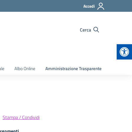
Accedi
Cerca
Apr
ale
Albo Online
Amministrazione Trasparente
Stampa / Condividi
rgomenti