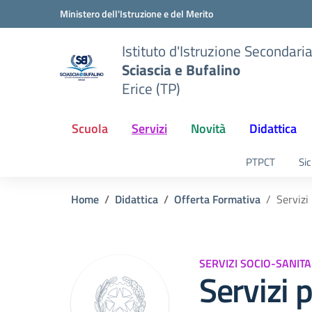
Vai ai contenuti
Vai al menu di navigazione
Vai al footer
Ministero dell'Istruzione e del Merito
Istituto d'Istruzione Secondari
Sciascia e Bufalino
Erice (TP)
Scuola
Servizi
Novità
Didattica
PTPCT
Sic
Home
Didattica
Offerta Formativa
Servizi
SERVIZI SOCIO-SANITA
Servizi p