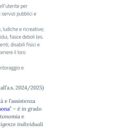
ell’utente per
 servizi pubblici e
, ludiche e ricreative;
vidui, fasce deboli (es.
ti, disabili fisici e
tenere il loro
nitoraggio e
dall’a.s. 2024/2025)
à e l’assistenza
sona
” – è in grado
autonomia e
sigenze individuali